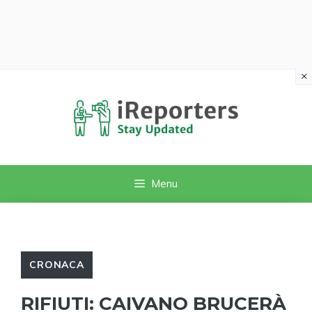
×
Vai
al
contenuto
Menu
CRONACA
RIFIUTI: CAIVANO BRUCERÀ