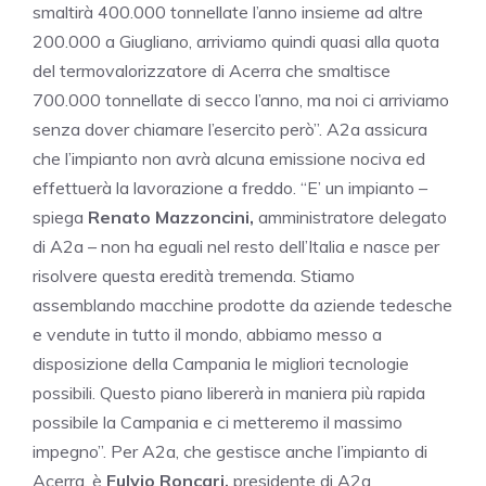
smaltirà 400.000 tonnellate l’anno insieme ad altre
200.000 a Giugliano, arriviamo quindi quasi alla quota
del termovalorizzatore di Acerra che smaltisce
700.000 tonnellate di secco l’anno, ma noi ci arriviamo
senza dover chiamare l’esercito però”. A2a assicura
che l’impianto non avrà alcuna emissione nociva ed
effettuerà la lavorazione a freddo. “E’ un impianto –
spiega
Renato Mazzoncini,
amministratore delegato
di A2a – non ha eguali nel resto dell’Italia e nasce per
risolvere questa eredità tremenda. Stiamo
assemblando macchine prodotte da aziende tedesche
e vendute in tutto il mondo, abbiamo messo a
disposizione della Campania le migliori tecnologie
possibili. Questo piano libererà in maniera più rapida
possibile la Campania e ci metteremo il massimo
impegno”. Per A2a, che gestisce anche l’impianto di
Acerra, è
Fulvio Roncari,
presidente di A2a