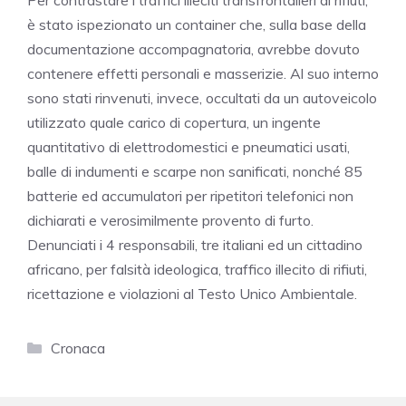
Per contrastare i traffici illeciti transfrontalieri di rifiuti,
è stato ispezionato un container che, sulla base della
documentazione accompagnatoria, avrebbe dovuto
contenere effetti personali e masserizie. Al suo interno
sono stati rinvenuti, invece, occultati da un autoveicolo
utilizzato quale carico di copertura, un ingente
quantitativo di elettrodomestici e pneumatici usati,
balle di indumenti e scarpe non sanificati, nonché 85
batterie ed accumulatori per ripetitori telefonici non
dichiarati e verosimilmente provento di furto.
Denunciati i 4 responsabili, tre italiani ed un cittadino
africano, per falsità ideologica, traffico illecito di rifiuti,
ricettazione e violazioni al Testo Unico Ambientale.
Categorie
Cronaca