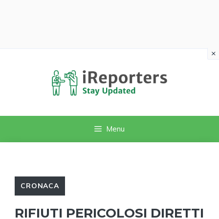
×
Vai
al
contenuto
Menu
CRONACA
RIFIUTI PERICOLOSI DIRETTI