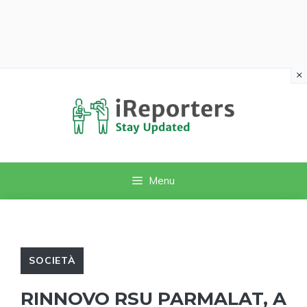
×
Vai
al
contenuto
Menu
SOCIETÀ
RINNOVO RSU PARMALAT, A