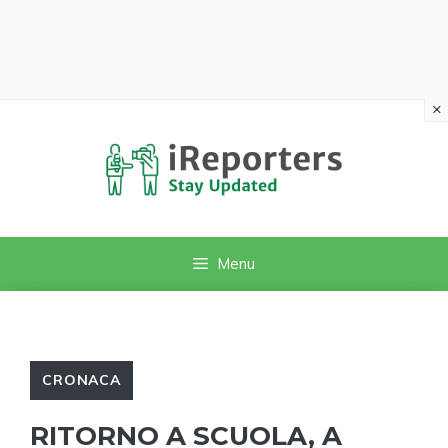
×
Vai
al
contenuto
Menu
CRONACA
RITORNO A SCUOLA, A