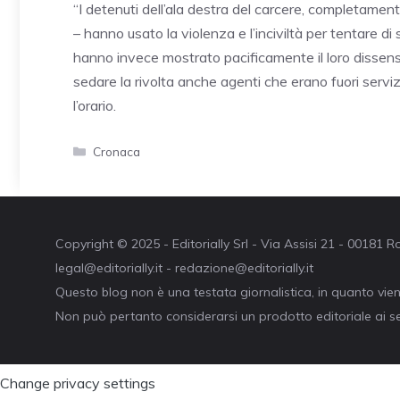
“I detenuti dell’ala destra del carcere, completamen
– hanno usato la violenza e l’inciviltà per tentare di s
hanno invece mostrato pacificamente il loro dissenso
sedare la rivolta anche agenti che erano fuori servizi
l’orario.
Categorie
Cronaca
Copyright © 2025 - Editorially Srl - Via Assisi 21 - 00181
legal@editorially.it - redazione@editorially.it
Questo blog non è una testata giornalistica, in quanto vie
Non può pertanto considerarsi un prodotto editoriale ai se
Change privacy settings