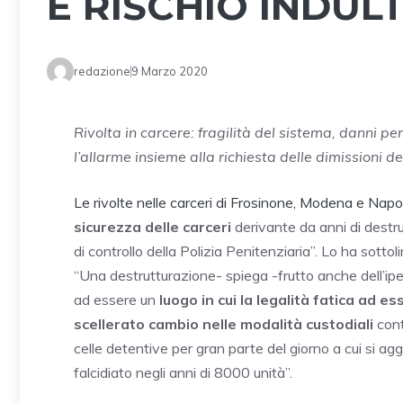
E RISCHIO INDUL
redazione
9 Marzo 2020
Rivolta in carcere: fragilità del sistema, danni per 
l’allarme insieme alla richiesta delle dimissioni 
Le rivolte nelle carceri di Frosinone, Modena e Napo
sicurezza delle carceri
derivante da anni di destr
di controllo della Polizia Penitenziaria”. Lo ha sott
“Una destrutturazione- spiega -frutto anche dell’ipe
ad essere un
luogo in cui la legalità fatica ad 
scellerato cambio nelle modalità custodiali
cont
celle detentive per gran parte del giorno a cui si a
falcidiato negli anni di 8000 unità”.