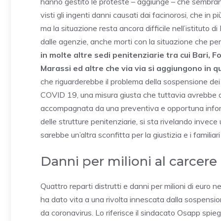
hanno gestito le proteste – aggiunge – che sembran
visti gli ingenti danni causati dai facinorosi, che in
ma la situazione resta ancora difficile nell’istituto 
dalle agenzie, anche morti con la situazione che pe
in molte altre sedi penitenziarie tra cui Bari,
Marassi ed altre che via via si aggiungono in qu
che riguarderebbe il problema della sospensione dei c
COVID 19, una misura giusta che tuttavia avrebbe do
accompagnata da una preventiva e opportuna informa
delle strutture penitenziarie, si sta rivelando invece
sarebbe un’altra sconfitta per la giustizia e i familiari 
Danni per milioni al carcere
Quattro reparti distrutti e danni per milioni di euro n
ha dato vita a una rivolta innescata dalla sospensi
da coronavirus. Lo riferisce il sindacato Osapp spieg