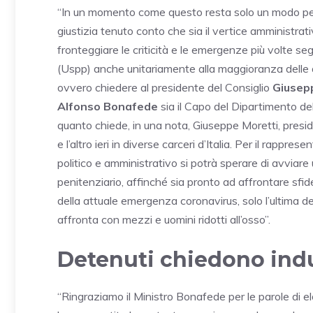
“In un momento come questo resta solo un modo per r
giustizia tenuto conto che sia il vertice amministrati
fronteggiare le criticità e le emergenze più volte seg
(Uspp) anche unitariamente alla maggioranza delle 
ovvero chiedere al presidente del Consiglio
Giusep
Alfonso Bonafede
sia il Capo del Dipartimento de
quanto chiede, in una nota, Giuseppe Moretti, preside
e l’altro ieri in diverse carceri d’Italia. Per il rapp
politico e amministrativo si potrà sperare di avviare
penitenziario, affinché sia pronto ad affrontare sf
della attuale emergenza coronavirus, solo l’ultima del
affronta con mezzi e uomini ridotti all’osso”.
Detenuti chiedono ind
“Ringraziamo il Ministro Bonafede per le parole di el