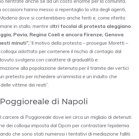
o rientrate anche se ad un costo enorme per la comunità,
 più occasioni hanno messo a repentaglio la vita degli agenti,
di Modena dove si conterebbero anche feriti e, come riferito
rmane in stallo, mentre a
ltri focolai di protesta aleggiano
 Foggia, Pavia, Regina Coeli e ancora Firenze, Genova
esti minuti”.
“Il motivo della protesta – prosegue Moretti –
olloqui adottato per contenere il rischio di contagio dal
vuto svolgersi con carattere di gradualità e
zione alla popolazione detenuta per il tramite dei vertici
 un pretesto per richiedere un’amnistia e un indulto che
delle vittime dei reati”.
 Poggioreale di Napoli
el carcere di Poggioreale dove ieri circa un migliaio di detenuti
one dei colloqui imposta dal Dpcm per contrastare l’epidemia
ando che sono stati numerosi i tentativi di mediazione falliti.