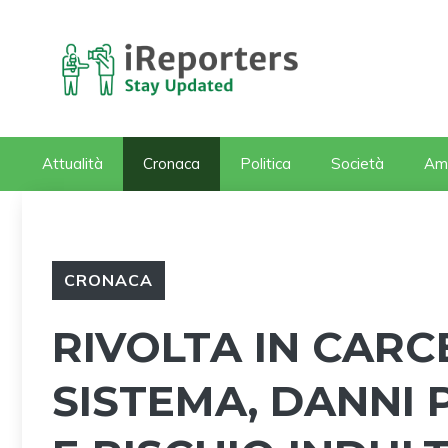
Vai
al
contenuto
Attualità
Cronaca
Politica
Società
Am
CRONACA
RIVOLTA IN CARC
SISTEMA, DANNI 