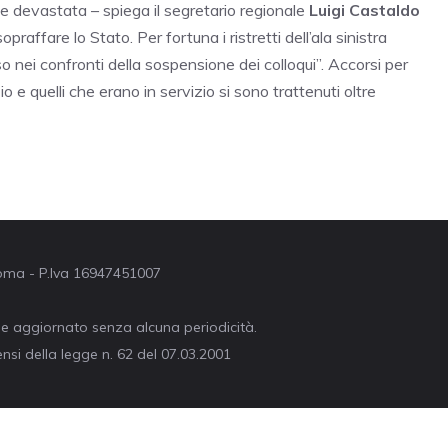
te devastata – spiega il segretario regionale
Luigi Castaldo
opraffare lo Stato. Per fortuna i ristretti dell’ala sinistra
 nei confronti della sospensione dei colloqui”. Accorsi per
o e quelli che erano in servizio si sono trattenuti oltre
 Roma - P.Iva 16947451007
ne aggiornato senza alcuna periodicità.
nsi della legge n. 62 del 07.03.2001