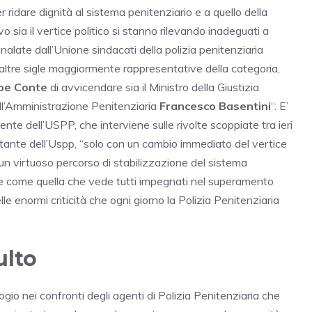
idare dignità al sistema penitenziario e a quello della
vo sia il vertice politico si stanno rilevando inadeguati a
nalate dall’Unione sindacati della polizia penitenziaria
altre sigle maggiormente rappresentative della categoria,
pe Conte
di avvicendare sia il Ministro della Giustizia
ll’Amministrazione Penitenziaria
Francesco Basentini
“. E’
nte dell’USPP, che interviene sulle rivolte scoppiate tra ieri
resentante dell’Uspp, “solo con un cambio immediato del vertice
 un virtuoso percorso di stabilizzazione del sistema
ide come quella che vede tutti impegnati nel superamento
le enormi criticità che ogni giorno la Polizia Penitenziaria
ulto
ogio nei confronti degli agenti di Polizia Penitenziaria che