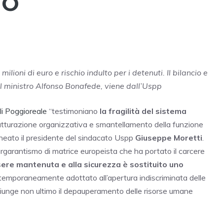
TO
milioni di euro e rischio indulto per i detenuti. Il bilancio e
del ministro Alfonso Bonafede, viene dall’Uspp
li Poggioreale
“testimoniano
la fragilità del sistema
utturazione organizzativa e smantellamento della funzione
olineato il presidente del sindacato Uspp
Giuseppe Moretti
.
rgarantismo di matrice europeista che ha portato il carcere
essere mantenuta e alla sicurezza è sostituito uno
emporaneamente adottato all’apertura indiscriminata delle
ggiunge non ultimo il depauperamento delle risorse umane