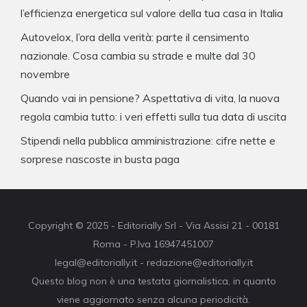
l’efficienza energetica sul valore della tua casa in Italia
Autovelox, l’ora della verità: parte il censimento
nazionale. Cosa cambia su strade e multe dal 30
novembre
Quando vai in pensione? Aspettativa di vita, la nuova
regola cambia tutto: i veri effetti sulla tua data di uscita
Stipendi nella pubblica amministrazione: cifre nette e
sorprese nascoste in busta paga
Copyright © 2025 - Editorially Srl - Via Assisi 21 - 00181
Roma - P.Iva 16947451007
legal@editorially.it - redazione@editorially.it
Questo blog non è una testata giornalistica, in quanto
viene aggiornato senza alcuna periodicità.