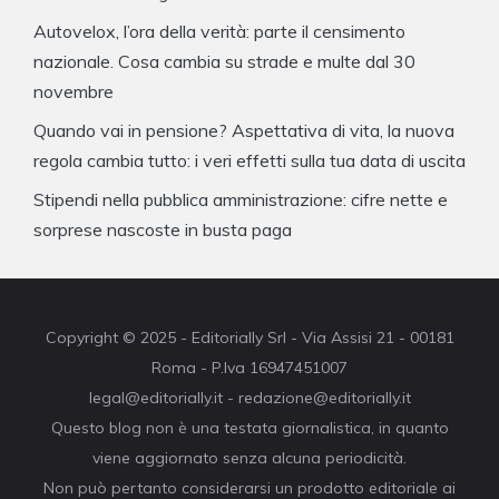
Autovelox, l’ora della verità: parte il censimento
nazionale. Cosa cambia su strade e multe dal 30
novembre
Quando vai in pensione? Aspettativa di vita, la nuova
regola cambia tutto: i veri effetti sulla tua data di uscita
Stipendi nella pubblica amministrazione: cifre nette e
sorprese nascoste in busta paga
Copyright © 2025 - Editorially Srl - Via Assisi 21 - 00181
Roma - P.Iva 16947451007
legal@editorially.it - redazione@editorially.it
Questo blog non è una testata giornalistica, in quanto
viene aggiornato senza alcuna periodicità.
Non può pertanto considerarsi un prodotto editoriale ai