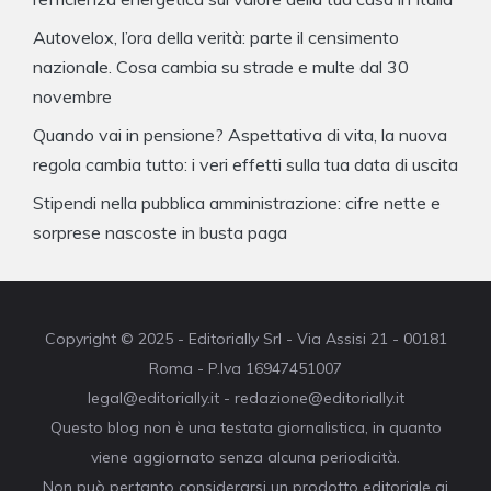
Autovelox, l’ora della verità: parte il censimento
nazionale. Cosa cambia su strade e multe dal 30
novembre
Quando vai in pensione? Aspettativa di vita, la nuova
regola cambia tutto: i veri effetti sulla tua data di uscita
Stipendi nella pubblica amministrazione: cifre nette e
sorprese nascoste in busta paga
Copyright © 2025 - Editorially Srl - Via Assisi 21 - 00181
Roma - P.Iva 16947451007
legal@editorially.it - redazione@editorially.it
Questo blog non è una testata giornalistica, in quanto
viene aggiornato senza alcuna periodicità.
Non può pertanto considerarsi un prodotto editoriale ai