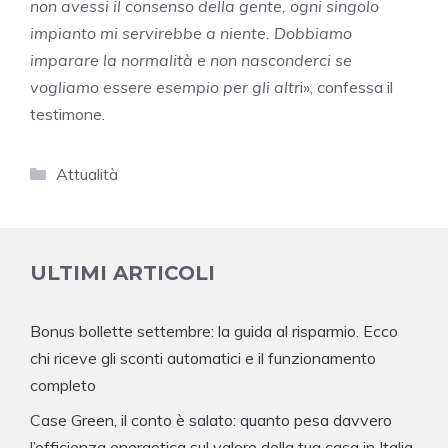
non avessi il consenso della gente, ogni singolo
impianto mi servirebbe a niente. Dobbiamo
imparare la normalità e non nasconderci se
vogliamo essere esempio per gli altr
i», confessa il
testimone.
Categorie
Attualità
ULTIMI ARTICOLI
Bonus bollette settembre: la guida al risparmio. Ecco
chi riceve gli sconti automatici e il funzionamento
completo
Case Green, il conto è salato: quanto pesa davvero
l’efficienza energetica sul valore della tua casa in Italia