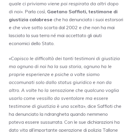
quale ci priviamo viene poi respirata da altri dopo
di noi
». Parla così,
Gaetano Saffioti,
testimone di
giustizia calabrese
che ha denunciato i suoi estorsori
e che vive sotto scorta dal 2002 e che non ha mai
lasciato la sua terra né mai accettato gli aiuti
economici dello Stato.
«C
apisco le difficoltà dei tanti testimoni di giustizia
ma ognuno di noi ha la sua storia, ognuno ha le
proprie esperienze e psiche a volte siamo
accomunati solo dallo status giuridico e non da
altr
o.
A volte ho la sensazione che qualcuno voglia
usarlo come vessillo da sventolare ma essere
testimone di giustizia è una scelta
», dice Saffioti che
ha denunciato la ndrangheta quando nemmeno
poteva essere sussurrata. Con le sue dichiarazioni ha
dato vita all’importante operazione di polizia Tallone