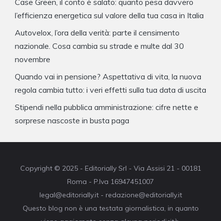
Case Green, il conto è salato: quanto pesa davvero
l’efficienza energetica sul valore della tua casa in Italia
Autovelox, l’ora della verità: parte il censimento
nazionale. Cosa cambia su strade e multe dal 30
novembre
Quando vai in pensione? Aspettativa di vita, la nuova
regola cambia tutto: i veri effetti sulla tua data di uscita
Stipendi nella pubblica amministrazione: cifre nette e
sorprese nascoste in busta paga
Copyright © 2025 - Editorially Srl - Via Assisi 21 - 00181
Roma - P.Iva 16947451007
legal@editorially.it - redazione@editorially.it
Questo blog non è una testata giornalistica, in quanto