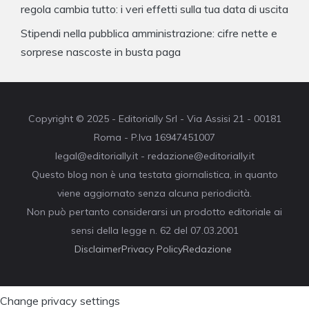
regola cambia tutto: i veri effetti sulla tua data di uscita
Stipendi nella pubblica amministrazione: cifre nette e
sorprese nascoste in busta paga
Copyright © 2025 - Editorially Srl - Via Assisi 21 - 00181
Roma - P.Iva 16947451007
legal@editorially.it - redazione@editorially.it
Questo blog non è una testata giornalistica, in quanto
viene aggiornato senza alcuna periodicità.
Non può pertanto considerarsi un prodotto editoriale ai
sensi della legge n. 62 del 07.03.2001
Disclaimer
Privacy Policy
Redazione
Change privacy settings