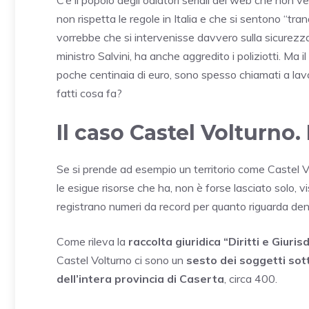
C’è il popolo degli odiatori seriali del web che non 
non rispetta le regole in Italia e che si sentono “tra
vorrebbe che si intervenisse davvero sulla sicurezza 
ministro Salvini, ha anche aggredito i poliziotti. Ma i
poche centinaia di euro, sono spesso chiamati a lavora
fatti cosa fa?
Il caso Castel Volturno. I
Se si prende ad esempio un territorio come Castel Vol
le esigue risorse che ha, non è forse lasciato solo, 
registrano numeri da record per quanto riguarda denu
Come rileva la
raccolta giuridica “Diritti e Giuris
Castel Volturno ci sono un
sesto dei soggetti sot
dell’intera provincia di Caserta
, circa 400.