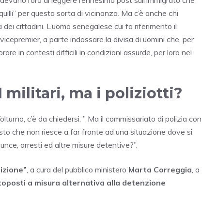
vedevano l’ora di leggere l’ennesimo post sull’immigrato che
nquilli” per questa sorta di vicinanza. Ma c’è anche chi
dei cittadini. L’uomo senegalese cui fa riferimento il
l vicepremier, a parte indossare la divisa di uomini che, per
re in contesti difficili in condizioni assurde, per loro nei
 militari, ma i poliziotti?
turno, c’è da chiedersi: ” Ma il commissariato di polizia con
visto che non riesce a far fronte ad una situazione dove si
nce, arresti ed altre misure detentive?”.
dizione”
, a cura del pubblico ministero
Marta Correggia
, a
toposti a misura alternativa alla detenzione