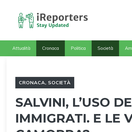
Vai
al
contenuto
Attualità
Cronaca
Politica
Società
Am
CRONACA
,
SOCIETÀ
SALVINI, L’USO D
IMMIGRATI. E LE 