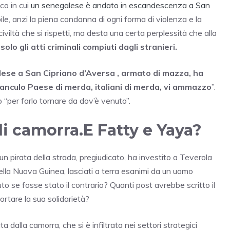
co in cui
un senegalese è andato in escandescenza a San
ile, anzi la piena condanna di ogni forma di violenza e la
civiltà che si rispetti, ma desta una certa perplessità che alla
i
solo gli atti criminali compiuti dagli stranieri.
alese a San Cipriano d’Aversa , armato di mazza, ha
fanculo Paese di merda, italiani di merda, vi ammazzo
”.
 “per farlo tornare da dov’è venuto”.
di camorra.E Fatty e Yaya?
 pirata della strada, pregiudicato, ha investito a Teverola
ella Nuova Guinea, lasciati a terra esanimi da un uomo
o se fosse stato il contrario? Quanti post avrebbe scritto il
ortare la sua solidarietà?
 dalla camorra, che si è infiltrata nei settori strategici