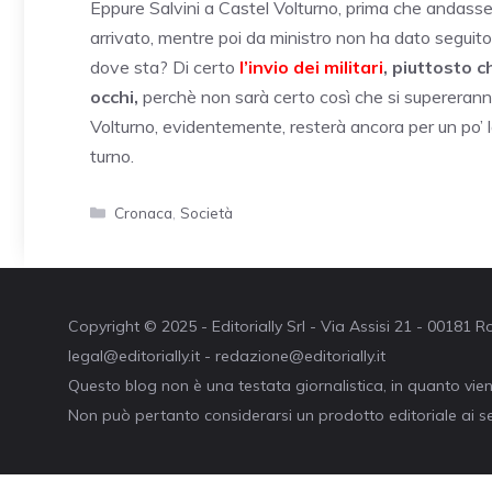
Eppure Salvini a Castel Volturno, prima che andasse a
arrivato, mentre poi da ministro non ha dato seguit
dove sta? Di certo
l’invio dei militari
, piuttosto c
occhi,
perchè non sarà certo così che si supereranno i 
Volturno, evidentemente, resterà ancora per un po’ la
turno.
Categorie
Cronaca
,
Società
Copyright © 2025 - Editorially Srl - Via Assisi 21 - 00181
legal@editorially.it - redazione@editorially.it
Questo blog non è una testata giornalistica, in quanto vie
Non può pertanto considerarsi un prodotto editoriale ai se