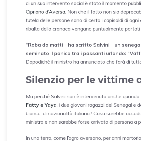
di un suo intervento social è stato il momento pubbli
Cipriano d’Aversa
. Non che il fatto non sia deprecab
tutela delle persone sono di certo i capisaldi di ogni 
ribalta della cronaca vengano puntualmente portat
“Roba da matti – ha scritto Salvini – un seneg
seminato il panico tra i passanti urlando: “Vaf
Dopodichè il ministro ha annunciato che farà di tutto
Silenzio per le vittime 
Ma perché Salvini non è intervenuto anche quando un
Fatty e Yaya
,
i due giovani ragazzi del Senegal e d
bianco, di nazionalità italiana? Cosa sarebbe accadut
ministro e non sarebbe forse arrivato di persona a p
In una terra, come l’agro aversano, per anni martoriata