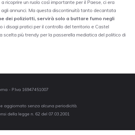
 ricoprire un ruolo così importante per il Paese, ci era
o agli annunci. Ma questa discontinuità tanto decantata
he dei poliziotti, servirà solo a buttare fumo negli
disagi pratici per il controllo del territorio e Castel
 scelta più trendy per la passerella mediatica del politico di
 Roma - P.Iva 16947451007
ne aggiornato senza alcuna periodicità.
nsi della legge n. 62 del 07.03.2001