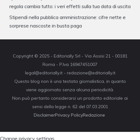
regola cambia tutto: i veri effetti sulla tua data di uscita
Stipendi nella pubblica amministrazione: cifre nette e
sorprese nascoste in busta paga
Copyright © 2025 - Editorially Srl - Via Assisi 21 - 00181
Roma - P.Iva 16947451007
legal@editorially.it - redazione@editorially.it
Questo blog non è una testata giornalistica, in quanto
viene aggiornato senza alcuna periodicità.
Non può pertanto considerarsi un prodotto editoriale ai
sensi della legge n. 62 del 07.03.2001
Disclaimer
Privacy Policy
Redazione
Change privacy settings