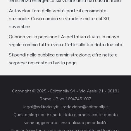
l’efficienza energetica sul valore della tua casa in Italia
Autovelox, l’ora della verità: parte il censimento
nazionale. Cosa cambia su strade e multe dal 30
novembre
Quando vai in pensione? Aspettativa di vita, la nuova
regola cambia tutto: i veri effetti sulla tua data di uscita
Stipendi nella pubblica amministrazione: cifre nette e
sorprese nascoste in busta paga
Copyright © 2025 - Editorially Srl - Via Assisi 21 - 00181
Roma - P.Iva 16947451007
legal@editorially.it - redazione@editorially.it
Questo blog non è una testata giornalistica, in quanto
viene aggiornato senza alcuna periodicità.
Non può pertanto considerarsi un prodotto editoriale ai