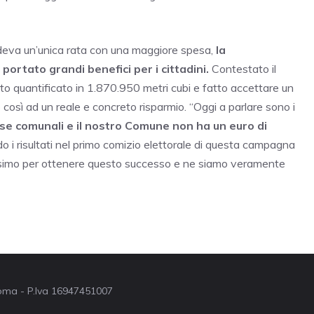
edeva un’unica rata con una maggiore spesa,
la
rtato grandi benefici per i cittadini.
Contestato il
to quantificato in 1.870.950 metri cubi e fatto accettare un
osì ad un reale e concreto risparmio. “Oggi a parlare sono i
sse comunali e il nostro Comune non ha un euro di
o i risultati nel primo comizio elettorale di questa campagna
ssimo per ottenere questo successo e ne siamo veramente
 Roma - P.Iva 16947451007