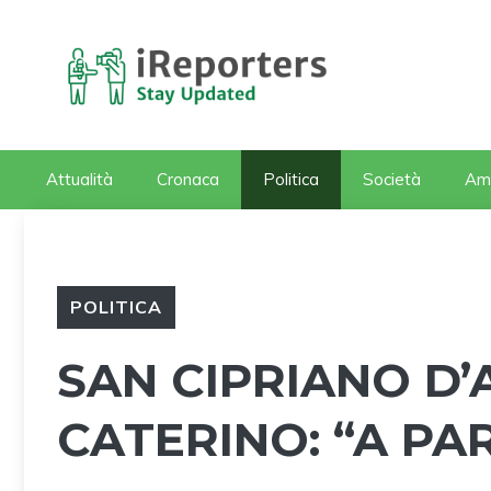
Vai
al
contenuto
Attualità
Cronaca
Politica
Società
Am
POLITICA
SAN CIPRIANO D’
CATERINO: “A PA