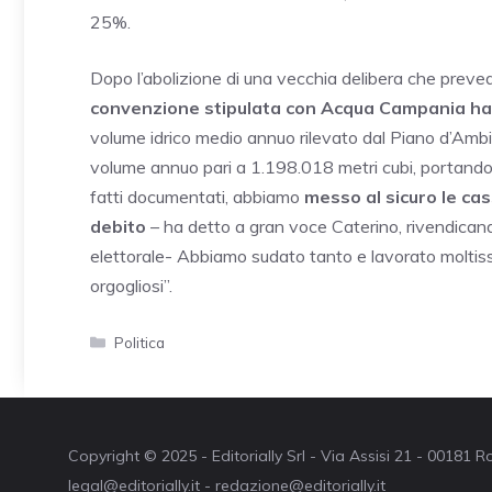
25%.
Dopo l’abolizione di una vecchia delibera che prev
convenzione stipulata con Acqua Campania ha po
volume idrico medio annuo rilevato dal Piano d’Ambi
volume annuo pari a 1.198.018 metri cubi, portando c
fatti documentati, abbiamo
messo al sicuro le ca
debito
– ha detto a gran voce Caterino, rivendicand
elettorale- Abbiamo sudato tanto e lavorato molti
orgogliosi”.
Categorie
Politica
Copyright © 2025 - Editorially Srl - Via Assisi 21 - 00181
legal@editorially.it - redazione@editorially.it