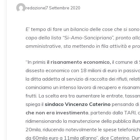
redazione
7 Settembre 2020
E’ tempo di fare un bilancio delle cose che si son
capo della lista “Si-Amo-Sancipriano”, pronto all
amministrative, sta mettendo in fila attività e pro
“In primis
il risanamento economico,
il comune di 
dissesto economico con 18 milioni di euro in passivo
la ditta addetta al servizio di raccolta dei rifiuti, rel
cominciamo un intenso lavoro di recupero e risaname
frutti. La scelta era tra aumentare le entrate, tassand
spiega il
sindaco Vincenzo Caterino
pensando di i
che non era investimento
, partendo dalla TARI, c
ridimensionando la manutenzione della pubblica ill
20mila, riducendo notevolmente le spese telefoniche 
da 60mila euro a 11mila all’anno”, dice Caterino. Du