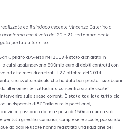
o realizzate ed il sindaco uscente Vincenzo Caterino a
a riconferma con il voto del 20 e 21 settembre per le
getti portati a termine.
San Cipriano d’Aversa nel 2013 è stato dichiarato in
, a cui si aggiungevano 800mila euro di debiti contratti con
ativa ad otto mesi di arretrati. Il 27 ottobre del 2014
nto, una svolta radicale che ha dato ben presto i suoi buoni
o ulteriormente i cittadini, o concentrarsi sulle uscite”,
ntervenire sulle spese correnti.
È stato tagliato tutto ciò
on un risparmio di 500mila euro in pochi anni,
uminazione passando da una spesa di 150mila euro a soli
per tutti gli edifici comunali, comprese le scuole, passando
nque ad oggi le uscite hanno registrato una riduzione del