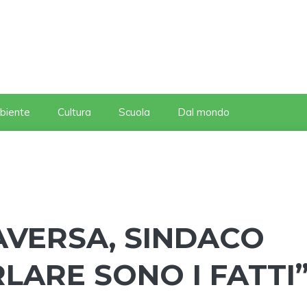
biente
Cultura
Scuola
Dal mondo
AVERSA, SINDACO
RLARE SONO I FATTI