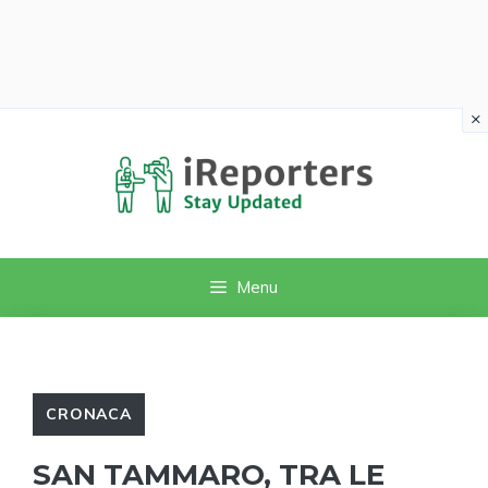
×
Vai
al
contenuto
Menu
CRONACA
SAN TAMMARO, TRA LE