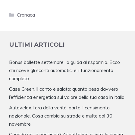
Categorie
Cronaca
ULTIMI ARTICOLI
Bonus bollette settembre: la guida al risparmio. Ecco
chi riceve gli sconti automatici e il funzionamento
completo
Case Green, il conto è salato: quanto pesa davvero
l’efficienza energetica sul valore della tua casa in Italia
Autovelox, l’ora della verità: parte il censimento
nazionale. Cosa cambia su strade e multe dal 30
novembre
Quando vai in pensione? Aspettativa di vita, la nuova