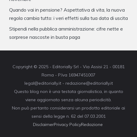
Quando vai in pensione? Aspettativa di vita, la nuova
regola cambia tutto: i veri effetti sulla tua data di uscita
Stipendi nella pubblica amministrazione: cifre nette e
sorprese nascoste in busta paga
Copyright © 2025 - Editorially Srl - Via Assisi 21 - 00181
Roma - P.Iva 16947451007
legal@editorially.it - redazione@editorially.it
Questo blog non è una testata giornalistica, in quanto
viene aggiornato senza alcuna periodicità.
Non può pertanto considerarsi un prodotto editoriale ai
sensi della legge n. 62 del 07.03.2001
Disclaimer
Privacy Policy
Redazione