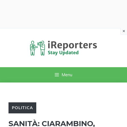
×
Vai
al
contenuto
Menu
POLITICA
SANITÀ: CIARAMBINO,