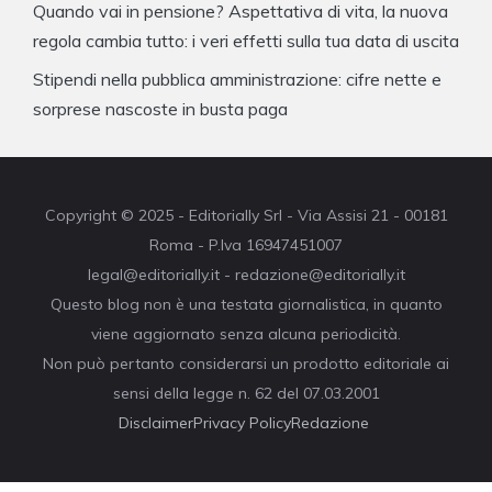
Quando vai in pensione? Aspettativa di vita, la nuova
regola cambia tutto: i veri effetti sulla tua data di uscita
Stipendi nella pubblica amministrazione: cifre nette e
sorprese nascoste in busta paga
Copyright © 2025 - Editorially Srl - Via Assisi 21 - 00181
Roma - P.Iva 16947451007
legal@editorially.it - redazione@editorially.it
Questo blog non è una testata giornalistica, in quanto
viene aggiornato senza alcuna periodicità.
Non può pertanto considerarsi un prodotto editoriale ai
sensi della legge n. 62 del 07.03.2001
Disclaimer
Privacy Policy
Redazione