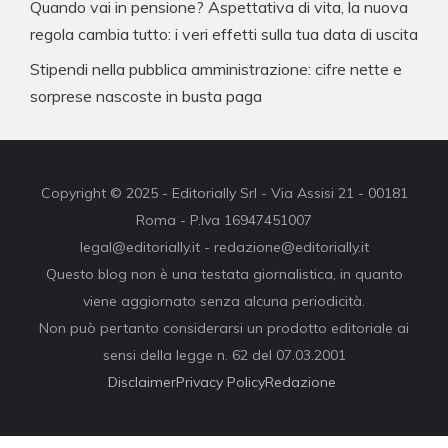
Quando vai in pensione? Aspettativa di vita, la nuova
regola cambia tutto: i veri effetti sulla tua data di uscita
Stipendi nella pubblica amministrazione: cifre nette e
sorprese nascoste in busta paga
Copyright © 2025 - Editorially Srl - Via Assisi 21 - 00181
Roma - P.Iva 16947451007
legal@editorially.it - redazione@editorially.it
Questo blog non è una testata giornalistica, in quanto
viene aggiornato senza alcuna periodicità.
Non può pertanto considerarsi un prodotto editoriale ai
sensi della legge n. 62 del 07.03.2001
Disclaimer
Privacy Policy
Redazione