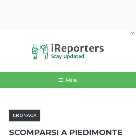
×
Vai
al
contenuto
Menu
CRONACA
SCOMPARSI A PIEDIMONTE