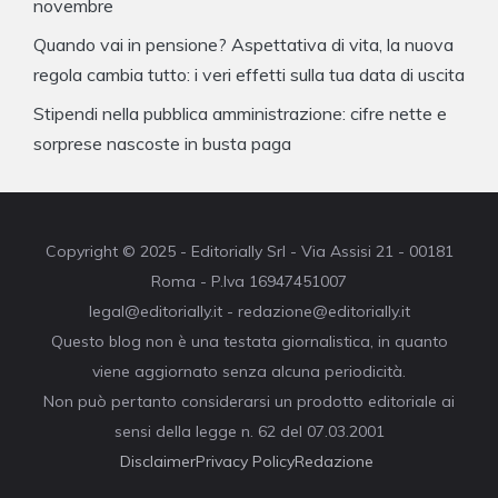
novembre
Quando vai in pensione? Aspettativa di vita, la nuova
regola cambia tutto: i veri effetti sulla tua data di uscita
Stipendi nella pubblica amministrazione: cifre nette e
sorprese nascoste in busta paga
Copyright © 2025 - Editorially Srl - Via Assisi 21 - 00181
Roma - P.Iva 16947451007
legal@editorially.it - redazione@editorially.it
Questo blog non è una testata giornalistica, in quanto
viene aggiornato senza alcuna periodicità.
Non può pertanto considerarsi un prodotto editoriale ai
sensi della legge n. 62 del 07.03.2001
Disclaimer
Privacy Policy
Redazione