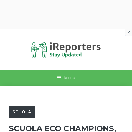
×
Vai
al
contenuto
Menu
SCUOLA
SCUOLA ECO CHAMPIONS,