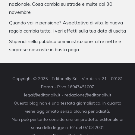
nazionale. Cosa cambia su strade e multe dal 30
novembre
Quando vai in pensione? Aspettativa di vita, la nuova
regola cambia tutto: i veri effetti sulla tua data di uscita
Stipendi nella pubblica amministrazione: cifre nette e
sorprese nascoste in busta paga
Copyright © 2025 - Editorially Srl - Via Assisi 21 - 00181
Roma - P.Iva 16947451007
legal@editorially.it - redazione@editorially.it
Questo blog non è una testata giornalistica, in quanto
viene aggiornato senza alcuna periodicità.
Non può pertanto considerarsi un prodotto editoriale ai
sensi della legge n. 62 del 07.03.2001