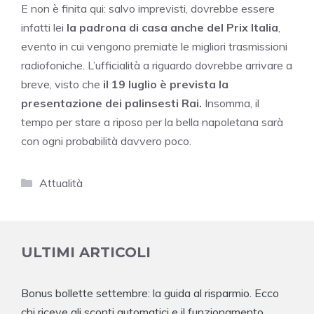
E non è finita qui: salvo imprevisti, dovrebbe essere
infatti lei
la padrona di casa anche del Prix Italia
,
evento in cui vengono premiate le migliori trasmissioni
radiofoniche. L’ufficialità a riguardo dovrebbe arrivare a
breve, visto che
il 19 luglio è prevista la
presentazione dei palinsesti Rai.
Insomma, il
tempo per stare a riposo per la bella napoletana sarà
con ogni probabilità davvero poco.
Categorie
Attualità
ULTIMI ARTICOLI
Bonus bollette settembre: la guida al risparmio. Ecco
chi riceve gli sconti automatici e il funzionamento