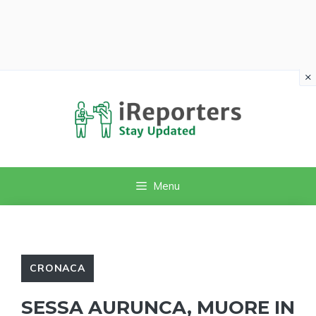
×
Vai
al
contenuto
Menu
CRONACA
SESSA AURUNCA, MUORE IN