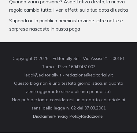
Quando vai in pensione? Aspettativa di vita, la nuova
regola cambia tutto: i veri effetti sulla tua data di uscita
Stipendi nella pubblica amministrazione: cifre nette e
sorprese nascoste in busta paga
Copyright © 2025 - Editorially Srl - Via Assisi 21 - 00181
Roma - P.Iva 16947451007
legal@editorially.it - redazione@editorially.it
Questo blog non è una testata giornalistica, in quanto
viene aggiornato senza alcuna periodicità.
Non può pertanto considerarsi un prodotto editoriale ai
sensi della legge n. 62 del 07.03.2001
Disclaimer
Privacy Policy
Redazione