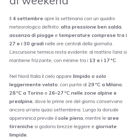
al weekend
Il
4 settembre
apre la settimana con un quadro
meteorologico definito:
alta pressione ben salda
,
assenza di piogge
e
temperature comprese tra i
27 e i 30 gradi
nelle ore centrali della giornata.
L’escursione termica resta evidente: al mattino l’aria si
mantiene frizzante, con minime tra i
13 e i 17 °C
.
Nel Nord Italia il cielo appare
limpido o solo
leggermente velato
, con punte di
29 °C a Milano
,
28 °C a Torino
e
26–27 °C nelle zone alpine e
prealpine
, dove le prime ore del giorno conservano
ancora un’aria quasi settembrina. Lungo la dorsale
appenninica prevale il
sole pieno
, mentre le
aree
tirreniche
si godono brezze leggere e
giornate
limpide
.