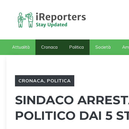
Vai
al
contenuto
Attualità
Cronaca
Politica
Società
Am
CRONACA
,
POLITICA
SINDACO ARRESTA
POLITICO DAI 5 S