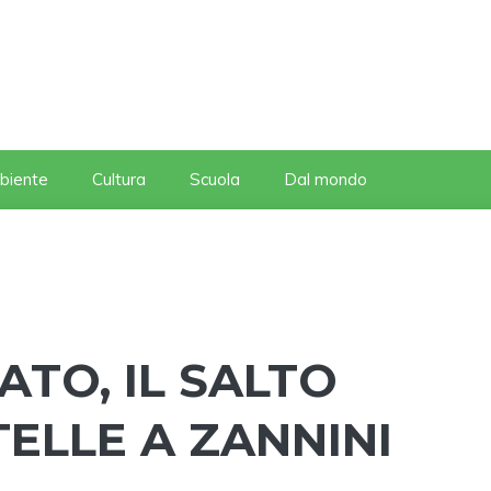
biente
Cultura
Scuola
Dal mondo
TO, IL SALTO
TELLE A ZANNINI