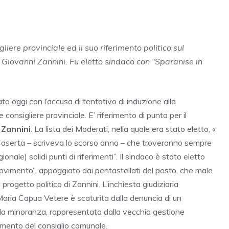
gliere provinciale ed il suo riferimento politico sul
e Giovanni Zannini. Fu eletto sindaco con “Sparanise in
ato oggi con l’accusa di tentativo di induzione alla
onsigliere provinciale. E’ riferimento di punta per il
 Zannini
. La lista dei Moderati, nella quale era stato eletto, «
 Caserta – scriveva lo scorso anno – che troveranno sempre
gionale) solidi punti di riferimenti”. Il sindaco è stato eletto
movimento”, appoggiato dai pentastellati del posto, che male
progetto politico di Zannini. L’inchiesta giudiziaria
Maria Capua Vetere è scaturita dalla denuncia di un
 la minoranza, rappresentata dalla vecchia gestione
amento del consiglio comunale.