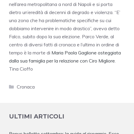
nell’area metropolitana a nord di Napoli e si porta
dietro un’eredità di decenni di degrado e violenza. “E’
una zona che ha problematiche specifiche su cui
dobbiamo intervenire in modo drastico”, aveva detto
Falco, subito dopo la sua elezione. Parco Verde, al
centro di diversi fatti di cronaca e l’ultimo in ordine di
tempo è la morte di
Maria Paola Gaglione osteggiata
dalla sua famiglia per la relazione con Ciro Migliore
.
Tina Cioffo
Categorie
Cronaca
ULTIMI ARTICOLI
Bonus bollette settembre: la guida al risparmio. Ecco