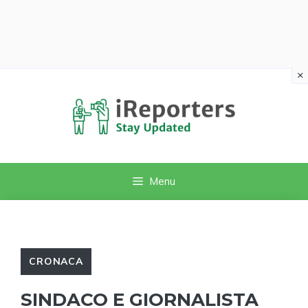
×
Vai
al
contenuto
Menu
CRONACA
SINDACO E GIORNALISTA