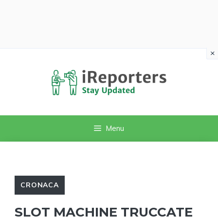
×
Vai
al
contenuto
Menu
CRONACA
SLOT MACHINE TRUCCATE