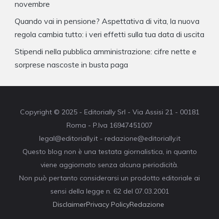
novembre
Quando vai in pensione? Aspettativa di vita, la nuova
regola cambia tutto: i veri effetti sulla tua data di uscita
Stipendi nella pubblica amministrazione: cifre nette e
sorprese nascoste in busta paga
Copyright © 2025 - Editorially Srl - Via Assisi 21 - 00181
Roma - P.Iva 16947451007
legal@editorially.it - redazione@editorially.it
Questo blog non è una testata giornalistica, in quanto
viene aggiornato senza alcuna periodicità.
Non può pertanto considerarsi un prodotto editoriale ai
sensi della legge n. 62 del 07.03.2001
Disclaimer
Privacy Policy
Redazione