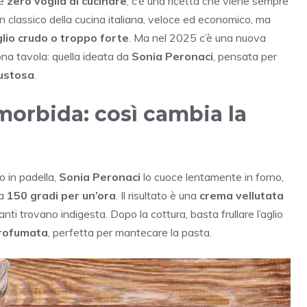
te
zero voglia di cucinare
, c’è una ricetta che viene sempre
Un classico della cucina italiana, veloce ed economico, ma
glio crudo o troppo forte
. Ma nel 2025 c’è una nuova
ona tavola: quella ideata da
Sonia Peronaci
, pensata per
gustosa
.
morbida: così cambia la
o in padella,
Sonia Peronaci
lo cuoce lentamente in forno,
 a
150 gradi per un’ora
. Il risultato è una
crema vellutata
anti trovano indigesta. Dopo la cottura, basta frullare l’aglio
rofumata
, perfetta per mantecare la pasta.