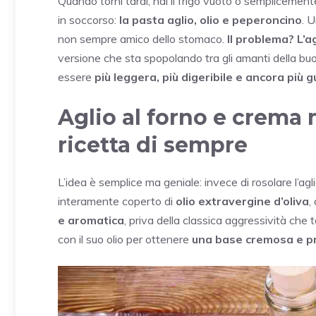
Quando torni tardi, hai il frigo vuoto o semplicemen
in soccorso:
la pasta aglio, olio e peperoncino
. 
non sempre amico dello stomaco.
Il problema? L’a
versione che sta spopolando tra gli amanti della bu
essere
più leggera, più digeribile e ancora più 
Aglio al forno e crema 
ricetta di sempre
L’idea è semplice ma geniale: invece di rosolare l’agli
interamente coperto di
olio extravergine d’oliva
,
e aromatica
, priva della classica aggressività che t
con il suo olio per ottenere
una base cremosa e p