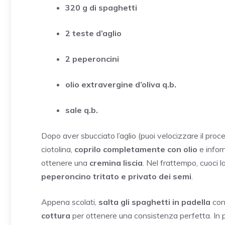
320 g di spaghetti
2 teste d’aglio
2 peperoncini
olio extravergine d’oliva q.b.
sale q.b.
Dopo aver sbucciato l’aglio (puoi velocizzare il proc
ciotolina,
coprilo completamente con olio
e inforn
ottenere una
cremina liscia
. Nel frattempo, cuoci l
peperoncino tritato e privato dei semi
.
Appena scolati,
salta gli spaghetti in padella
con
cottura
per ottenere una consistenza perfetta. In p