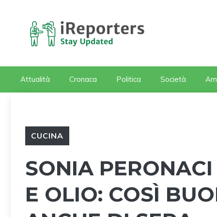
Vai
al
contenuto
Attualità
Cronaca
Politica
Società
Am
CUCINA
SONIA PERONACI 
E OLIO: COSÌ BU