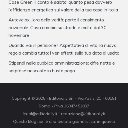
Case Green, il conto è salato: quanto pesa davvero
l’efficienza energetica sul valore della tua casa in Italia
Autovelox, l’ora della verità: parte il censimento
nazionale. Cosa cambia su strade e multe dal 30
novembre
Quando vai in pensione? Aspettativa di vita, la nuova
regola cambia tutto: i veri effetti sulla tua data di uscita
Stipendi nella pubblica amministrazione: cifre nette e
sorprese nascoste in busta paga
Copyright © 2025 - Editorially Srl - Via Assisi 21 - 00181
Roma - P.Iva 16947451007
legal@editorially.it - redazione@editorially.it
Questo blog non è una testata giornalistica, in quanto