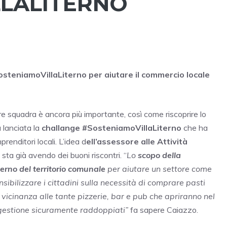
LALITERNO
SosteniamoVillaLiterno per aiutare il commercio locale
re squadra è ancora più importante, così come riscoprire lo
a lanciata la
challange #SosteniamoVillaLiterno
che ha
renditori locali. L’idea d
ell’assessore alle Attività
e sta già avendo dei buoni riscontri. “
Lo
scopo della
terno del territorio comunale
per aiutare un settore come
nsibilizzare i cittadini sulla necessità di comprare pasti
vicinanza alle tante pizzerie, bar e pub che apriranno nel
 gestione sicuramente raddoppiati”
fa sapere Caiazzo.