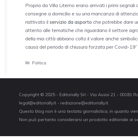
Proprio da Villa Literno erano arrivati i primi segnali
consegne a domicilio e su una mancanza di attenzio
riattivato il
servizio da asporto
che potrebbe dare un
attento alle tematiche che riguardano il settore agr
della mia città abbiano colto il valore anche simbolic
causa del periodo di chiusura forzata per Covid-19”
Categorie
Politica
Copyright © 2025 - Editorially Srl - Via Assisi 21 - 00181
legal@editorially.it - redazione@editorially.it
Questo blog non è una testata giornalistica, in quanto vie
Non può pertanto considerarsi un prodotto editoriale ai se