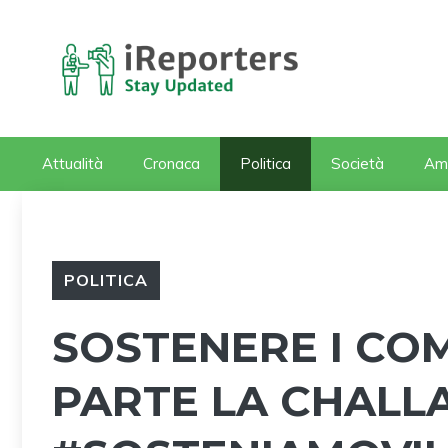
Vai
al
contenuto
Attualità
Cronaca
Politica
Società
Am
POLITICA
SOSTENERE I COM
PARTE LA CHALL