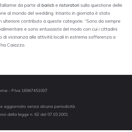
 d’allarme da parte di
baristi
e
ristoratori
sulla questione delle
ne al mondo del wedding. Intanto in giornata è stato
 ulteriore contributo a queste categorie. “Sono da sempre
oalimentare e sono entusiasta del modo con cui i cittadini
o di vicinanza alle attività locali in estrema sofferenza a
 ha Caiazzo.
 Roma - P.Iva 16947451007
ne aggiornato senza alcuna periodicità.
nsi della legge n. 62 del 07.03.2001