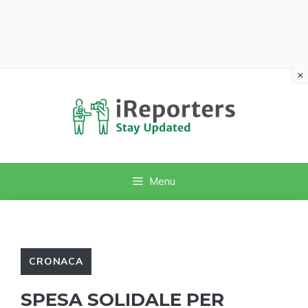
×
Vai
al
contenuto
Menu
CRONACA
SPESA SOLIDALE PER