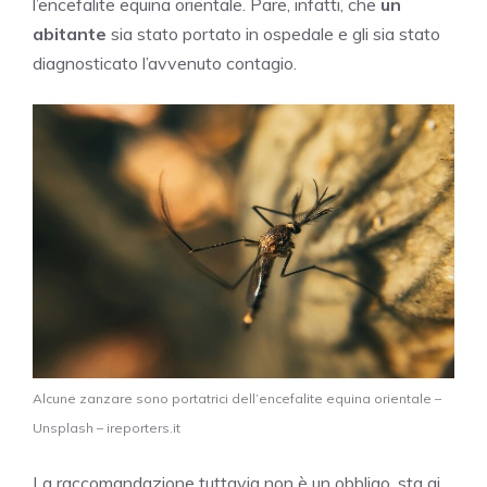
l’encefalite equina orientale. Pare, infatti, che
un
abitante
sia stato portato in ospedale e gli sia stato
diagnosticato l’avvenuto contagio.
Alcune zanzare sono portatrici dell’encefalite equina orientale –
Unsplash – ireporters.it
La raccomandazione tuttavia non è un obbligo, sta ai