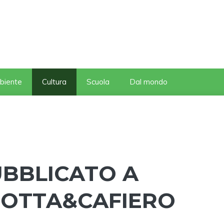
biente
Cultura
Scuola
Dal mondo
UBBLICATO A
ROTTA&CAFIERO