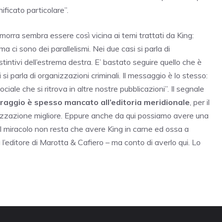
ificato particolare”.
orra sembra essere così vicina ai temi trattati da King:
 ci sono dei parallelismi. Nei due casi si parla di
distintivi dell’estrema destra. E’ bastato seguire quello che è
i parla di organizzazioni criminali. Il messaggio è lo stesso:
iale che si ritrova in altre nostre pubblicazioni”. Il segnale
coraggio è spesso mancato all’editoria meridionale
, per il
anizzazione migliore. Eppure anche da qui possiamo avere una
il miracolo non resta che avere King in carne ed ossa a
’editore di Marotta & Cafiero – ma conto di averlo qui. Lo