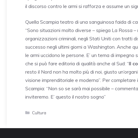
il discorso contro le armi si rafforza e assume un sign
Quella Scampia teatro di una sanguinosa faida di cam
“Sono situazioni molto diverse – spiega La Rossa – ma
organizzazioni criminali, negli Stati Uniti con tratti 
successo negli ultimi giorni a Washington. Anche qui s
le armi uccidono le persone. E’ un tema di impegno soc
che si può fare editoria di qualità anche al Sud: “
Il 
resto il Nord non ha molto più di noi, giusto un’org
visione imprenditoriale e moderna”. Per completare 
Scampia: “Non so se sarà mai possibile – commenta l
inviteremo. E’ questo il nostro sogno”
Categorie
Cultura