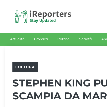
Vai
al
contenuto
Attualità
Cronaca
Politica
Società
Am
CULTURA
STEPHEN KING P
SCAMPIA DA MA