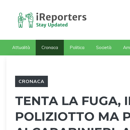
Vai
al
contenuto
Attualità
Cronaca
Politica
Società
Am
CRONACA
TENTA LA FUGA, 
POLIZIOTTO MA P