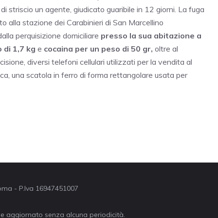
 striscio un agente, giudicato guaribile in 12 giorni. La fuga
o alla stazione dei Carabinieri di San Marcellino
lla perquisizione domiciliare
presso la sua abitazione a
 di 1,7 kg
e
cocaina per un peso di 50 gr,
oltre al
ione, diversi telefoni cellulari utilizzati per la vendita al
ica, una scatola in ferro di forma rettangolare usata per
 Roma - P.Iva 16947451007
ne aggiornato senza alcuna periodicità.