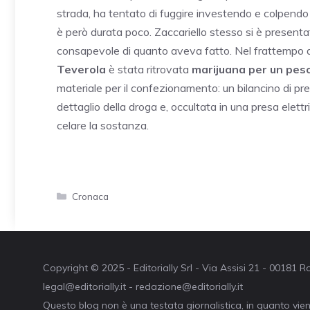
strada, ha tentato di fuggire investendo e colpendo di
è però durata poco. Zaccariello stesso si è presentat
consapevole di quanto aveva fatto. Nel frattempo da
Teverola
è stata ritrovata
marijuana per un peso
materiale per il confezionamento: un bilancino di precis
dettaglio della droga e, occultata in una presa elettr
celare la sostanza.
Categorie
Cronaca
Copyright © 2025 - Editorially Srl - Via Assisi 21 - 00181
legal@editorially.it - redazione@editorially.it
Questo blog non è una testata giornalistica, in quanto vie