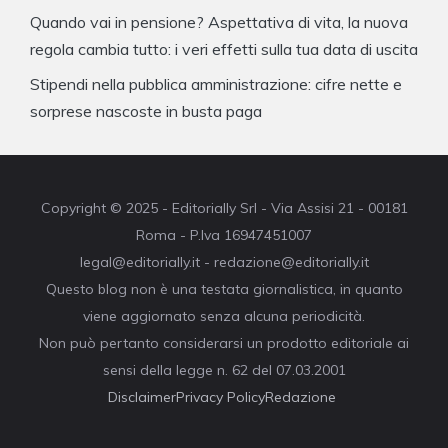
Quando vai in pensione? Aspettativa di vita, la nuova
regola cambia tutto: i veri effetti sulla tua data di uscita
Stipendi nella pubblica amministrazione: cifre nette e
sorprese nascoste in busta paga
Copyright © 2025 - Editorially Srl - Via Assisi 21 - 00181
Roma - P.Iva 16947451007
legal@editorially.it - redazione@editorially.it
Questo blog non è una testata giornalistica, in quanto
viene aggiornato senza alcuna periodicità.
Non può pertanto considerarsi un prodotto editoriale ai
sensi della legge n. 62 del 07.03.2001
Disclaimer
Privacy Policy
Redazione