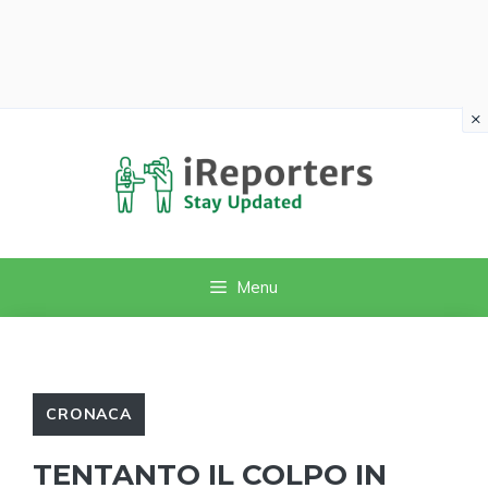
×
Vai
al
contenuto
Menu
CRONACA
TENTANTO IL COLPO IN