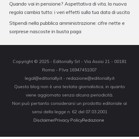
Quando vai in pensione? Aspettativa di vita, la nuova
regola cambia tutto: i veri effetti sulla tua data di uscita
Stipendi nella pubblica amministrazione: cifre nette e
sorprese nascoste in busta paga
Copyright © 2025 - Editorially Srl - Via Assisi 21 - 00181
Roma - P.Iva 16947451007
legal@editorially.it - redazione@editorially.it
Questo blog non è una testata giornalistica, in quanto
viene aggiornato senza alcuna periodicità.
Non può pertanto considerarsi un prodotto editoriale ai
sensi della legge n. 62 del 07.03.2001
Disclaimer
Privacy Policy
Redazione