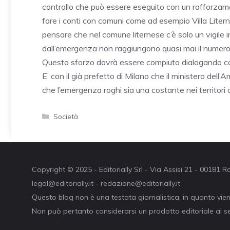
controllo che può essere eseguito con un rafforzam
fare i conti con comuni come ad esempio Villa Lite
pensare che nel comune liternese c’è solo un vigile in
dall’emergenza non raggiungono quasi mai il numero p
Questo sforzo dovrà essere compiuto dialogando con i
E’ con il già prefetto di Milano che il ministero dell
che l’emergenza roghi sia una costante nei territori
Categorie
Società
Copyright © 2025 - Editorially Srl - Via Assisi 21 - 00181
legal@editorially.it - redazione@editorially.it
Questo blog non è una testata giornalistica, in quanto vie
Non può pertanto considerarsi un prodotto editoriale ai se