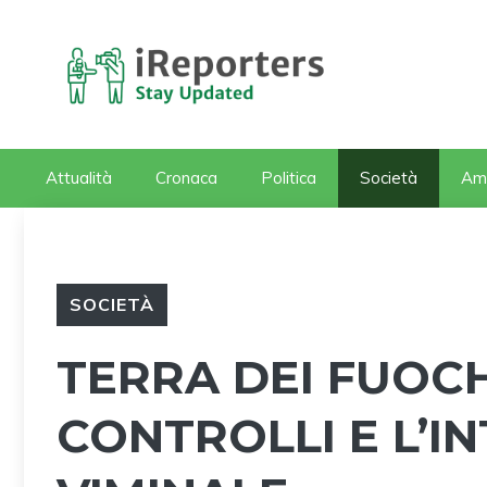
Vai
al
contenuto
Attualità
Cronaca
Politica
Società
Am
SOCIETÀ
TERRA DEI FUOCH
CONTROLLI E L’IN