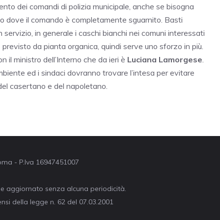
ento dei comandi di polizia municipale, anche se bisogna
rno dove il comando è completamente sguarnito. Basti
 servizio, in generale i caschi bianchi nei comuni interessati
revisto da pianta organica, quindi serve uno sforzo in più.
l ministro dell’Interno che da ieri è
Luciana Lamorgese
.
’Ambiente ed i sindaci dovranno trovare l’intesa per evitare
 del casertano e del napoletano.
 Roma - P.Iva 16947451007
ne aggiornato senza alcuna periodicità.
nsi della legge n. 62 del 07.03.2001