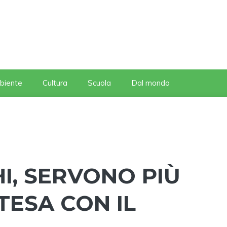
biente
Cultura
Scuola
Dal mondo
I, SERVONO PIÙ
TESA CON IL