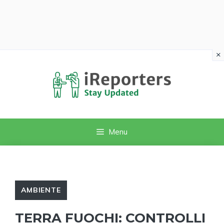
×
Vai
al
contenuto
Menu
AMBIENTE
TERRA FUOCHI: CONTROLLI