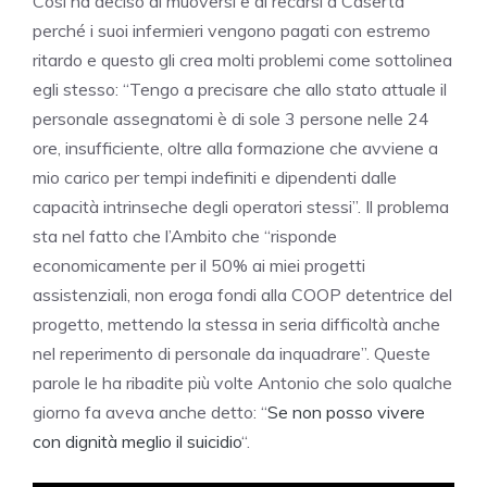
Così ha deciso di muoversi e di recarsi a Caserta
perché i suoi infermieri vengono pagati con estremo
ritardo e questo gli crea molti problemi come sottolinea
egli stesso: “Tengo a precisare che allo stato attuale il
personale assegnatomi è di sole 3 persone nelle 24
ore, insufficiente, oltre alla formazione che avviene a
mio carico per tempi indefiniti e dipendenti dalle
capacità intrinseche degli operatori stessi”. Il problema
sta nel fatto che l’Ambito che “risponde
economicamente per il 50% ai miei progetti
assistenziali, non eroga fondi alla COOP detentrice del
progetto, mettendo la stessa in seria difficoltà anche
nel reperimento di personale da inquadrare”. Queste
parole le ha ribadite più volte Antonio che solo qualche
giorno fa aveva anche detto: “
Se non posso vivere
con dignità meglio il suicidio
“.