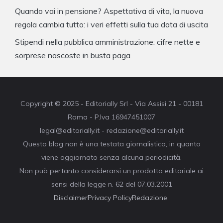
Quando vai in pensione? Aspettativa di vita, la nuova
regola cambia tutto: i veri effetti sulla tua data di uscita
Stipendi nella pubblica amministrazione: cifre nette e
sorprese nascoste in busta paga
Copyright © 2025 - Editorially Srl - Via Assisi 21 - 00181
Roma - P.Iva 16947451007
legal@editorially.it - redazione@editorially.it
Questo blog non è una testata giornalistica, in quanto
viene aggiornato senza alcuna periodicità.
Non può pertanto considerarsi un prodotto editoriale ai
sensi della legge n. 62 del 07.03.2001
Disclaimer
Privacy Policy
Redazione