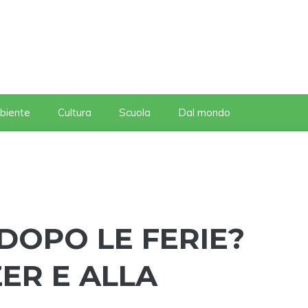
biente
Cultura
Scuola
Dal mondo
DOPO LE FERIE?
ZER E ALLA