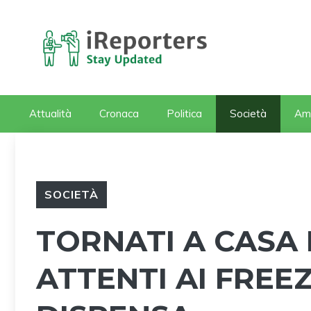
Vai
al
contenuto
Attualità
Cronaca
Politica
Società
Am
SOCIETÀ
TORNATI A CASA 
ATTENTI AI FREE