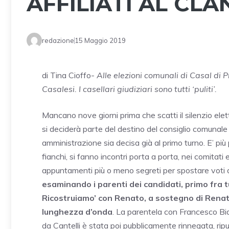
AFFILIATI AL CLA
redazione
15 Maggio 2019
di Tina Cioffo-
Alle elezioni comunali di Casal di Pri
Casalesi. I casellari giudiziari sono tutti ‘puliti’.
Mancano nove giorni prima che scatti il silenzio elet
si deciderà parte del destino del consiglio comunale di
amministrazione sia decisa già al primo turno. E’ più p
fianchi, si fanno incontri porta a porta, nei comitati
appuntamenti più o meno segreti per spostare voti da
esaminando i parenti dei candidati, primo fra tut
Ricostruiamo’ con Renato, a sostegno di Renat
lunghezza d’onda
. La parentela con Francesco Bido
da Cantelli è stata poi pubblicamente rinnegata, rip