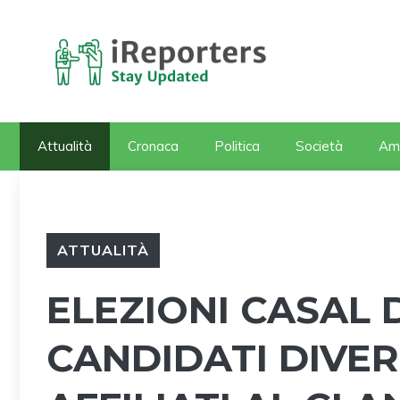
Vai
al
contenuto
Attualità
Cronaca
Politica
Società
Am
ATTUALITÀ
ELEZIONI CASAL D
CANDIDATI DIVER