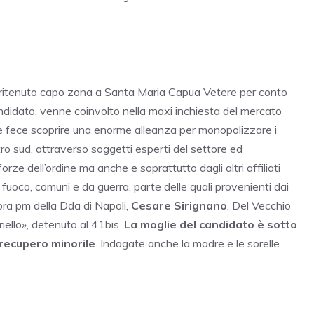
 ritenuto capo zona a Santa Maria Capua Vetere per conto
candidato, venne coinvolto nella maxi inchiesta del mercato
che fece scoprire una enorme alleanza per monopolizzare i
tro sud, attraverso soggetti esperti del settore ed
orze dell’ordine ma anche e soprattutto dagli altri affiliati
a fuoco, comuni e da guerra, parte delle quali provenienti dai
lora pm della Dda di Napoli,
Cesare Sirignano
. Del Vecchio
iello», detenuto al 41bis.
La moglie del candidato è sotto
 recupero minorile
. Indagate anche la madre e le sorelle.