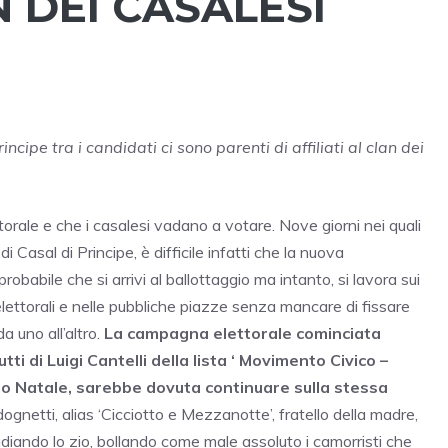
N DEI CASALESI
ncipe tra i candidati ci sono parenti di affiliati al clan dei
torale e che i casalesi vadano a votare. Nove giorni nei quali
 Casal di Principe, è difficile infatti che la nuova
robabile che si arrivi al ballottaggio ma intanto, si lavora sui
 elettorali e nelle pubbliche piazze senza mancare di fissare
 uno all’altro.
La campagna elettorale cominciata
ti di Luigi Cantelli della lista ‘ Movimento Civico –
o Natale, sarebbe dovuta continuare sulla stessa
gnetti, alias ‘Cicciotto e Mezzanotte’, fratello della madre,
udiando lo zio, bollando come male assoluto i camorristi che