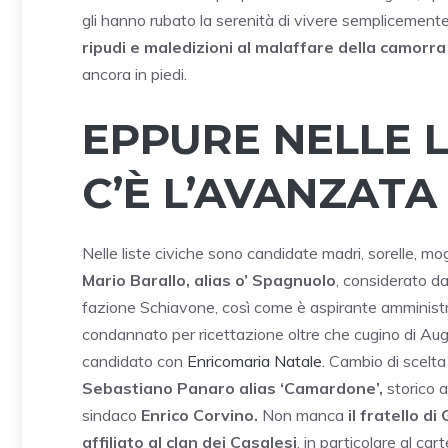
gli hanno rubato la serenità di vivere semplicemente
ripudi e maledizioni al malaffare della camorra
ancora in piedi.
EPPURE NELLE L
C’È L’AVANZATA
Nelle liste civiche sono candidate madri, sorelle, mog
Mario Barallo, alias o’ Spagnuolo
, considerato da
fazione Schiavone, così come è aspirante amminis
condannato per ricettazione oltre che cugino di Augu
candidato con
Enricomaria Natale.
Cambio di scelta 
Sebastiano Panaro alias ‘Camardone’,
storico a
sindaco
Enrico Corvino.
Non manca
il fratello d
affiliato al clan dei Casalesi
, in particolare al c