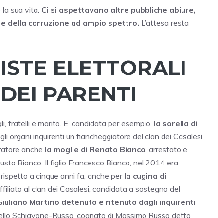
 la sua vita.
Ci si aspettavano altre pubbliche abiure,
 e della corruzione ad ampio spettro.
L’attesa resta
ISTE ELETTORALI
 DEI PARENTI
li, fratelli e marito. E’ candidata per esempio,
la sorella di
gli organi inquirenti un fiancheggiatore del clan dei Casalesi,
tratore anche
la moglie di Renato Bianco
, arrestato e
sto Bianco. Il figlio Francesco Bianco, nel 2014 era
rispetto a cinque anni fa, anche per
la cugina di
ffiliato al clan dei Casalesi, candidata a sostegno del
i Giuliano Martino detenuto e ritenuto dagli inquirenti
artello Schiavone-Russo, cognato di Massimo Russo detto