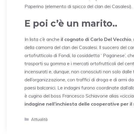
Paperino (elemento di spicco del clan dei Casalesi).
E poi c’è un marito..
In lista c’è anche
il cognato di Carlo Del Vecchio
,
della camorra del clan dei Casalesi. Il suocero del 
ortofrutticolo di Fondi, la cosiddetta ‘ Paganese’, 
trasporti su gomma e i mercati ortofrutticoli del cen
incensurati e, dunque, non conosciuti non solo dalle f
dell’organizzazione, con traffici di droga e di armi d
paesi balcanici. Le indagini furono coordinate dall’al
è cugino del boss Francesco Schiavone alias «cicciar
indagine nell’inchiesta delle cooperative per il
Categorie
Attualità