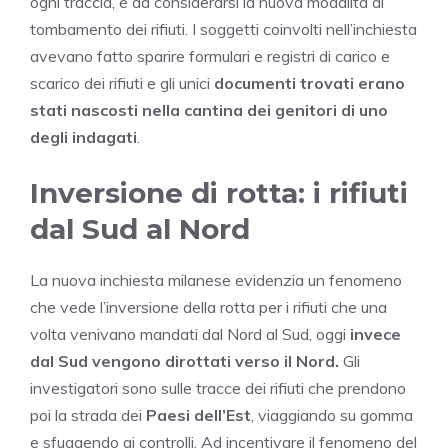
ogni traccia, è da considerarsi la nuova modalità di
tombamento dei rifiuti. I soggetti coinvolti nell’inchiesta
avevano fatto sparire formulari e registri di carico e
scarico dei rifiuti e gli unici
documenti trovati erano
stati nascosti nella cantina dei genitori di uno
degli indagati
.
Inversione di rotta: i rifiuti
dal Sud al Nord
La nuova inchiesta milanese evidenzia un fenomeno
che vede l’inversione della rotta per i rifiuti che una
volta venivano mandati dal Nord al Sud, oggi
invece
dal Sud vengono dirottati verso il Nord.
Gli
investigatori sono sulle tracce dei rifiuti che prendono
poi la strada dei
Paesi dell’Est
, viaggiando su gomma
e sfuggendo ai controlli. Ad incentivare il fenomeno del