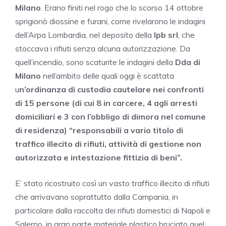
Milano
. Erano finiti nel rogo che lo scorso 14 ottobre
sprigionò diossine e furani, come rivelarono le indagini
dell’Arpa Lombardia, nel deposito della
Ipb srl
, che
stoccava i rifiuti senza alcuna autorizzazione. Da
quell’incendio, sono scaturite le indagini della
Dda di
Milano
nell’ambito delle quali oggi è scattata
u
n’ordinanza di custodia cautelare nei confronti
di 15 persone (di cui 8 in carcere, 4 agli arresti
domiciliari e 3 con l’obbligo di dimora nel comune
di residenza) “responsabili a vario titolo di
traffico illecito di rifiuti, attività di gestione non
autorizzata e intestazione fittizia di beni”.
E’ stato ricostruito così un vasto traffico illecito di rifiuti
che arrivavano soprattutto dalla Campania, in
particolare dalla raccolta dei rifiuti domestici di Napoli e
Salerno, in gran parte materiale plastico bruciato quel