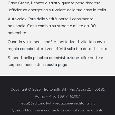
Case Green, il conto è salato: quanto pesa davvero
l’efficienza energetica sul valore della tua casa in Italia
Autovelox, l’ora della verità: parte il censimento
nazionale. Cosa cambia su strade e multe dal 30
novembre
Quando vai in pensione? Aspettativa di vita, la nuova
regola cambia tutto: i veri effetti sulla tua data di uscita
Stipendi nella pubblica amministrazione: cifre nette e
sorprese nascoste in busta paga
Copyright © 2025 - Editorially Srl - Via Assisi 21 - 00181
Roma - P.Iva 16947451007
legal@editorially.it - redazione@editorially.it
Questo blog non è una testata giornalistica, in quanto