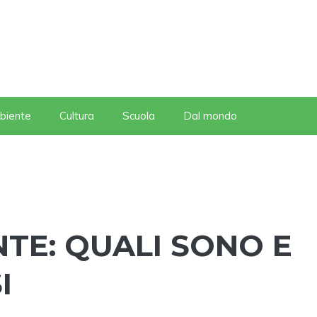
biente
Cultura
Scuola
Dal mondo
TE: QUALI SONO E
I