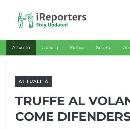
Vai
al
contenuto
Attualità
Cronaca
Politica
Società
Am
ATTUALITÀ
TRUFFE AL VOLAN
COME DIFENDERS