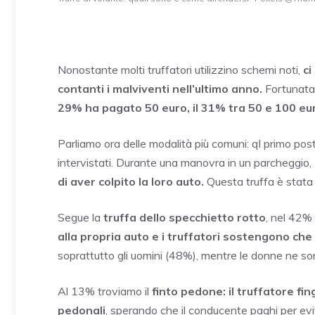
Nonostante molti truffatori utilizzino schemi noti,
ci
contanti i malviventi nell’ultimo anno.
Fortunat
29% ha pagato 50 euro, il 31% tra 50 e 100 eur
Parliamo ora delle modalità più comuni: ql primo post
intervistati. Durante una manovra in un parcheggio,
di aver colpito la loro auto.
Questa truffa è stata
Segue la
truffa dello specchietto rotto
, nel 42% 
alla propria auto e i truffatori sostengono che 
soprattutto gli uomini (48%), mentre le donne ne so
Al 13% troviamo il
finto pedone:
il truffatore fi
pedonali
, sperando che il conducente paghi per evit