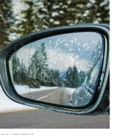
s H. – Ireporters.it