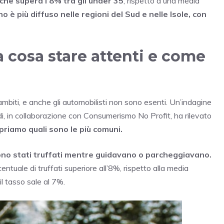
he supera l’8% tra gli under 35
, rispetto a una media
eno è più diffuso nelle regioni del Sud e nelle Isole, con
a cosa stare attenti e come
ambiti, e anche gli automobilisti non sono esenti. Un’indagine
, in collaborazione con Consumerismo No Profit, ha rilevato
priamo quali sono le più comuni.
i sono stati truffati mentre guidavano o parcheggiavano.
entuale di truffati superiore all’8%, rispetto alla media
il tasso sale al 7%.