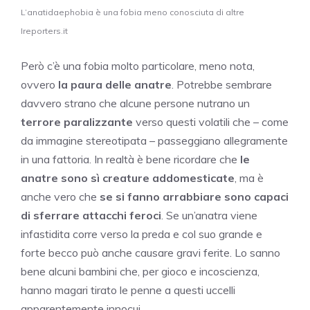
L’anatidaephobia è una fobia meno conosciuta di altre
Ireporters.it
Però c’è una fobia molto particolare, meno nota,
ovvero
la paura delle anatre
. Potrebbe sembrare
davvero strano che alcune persone nutrano un
terrore paralizzante
verso questi volatili che – come
da immagine stereotipata – passeggiano allegramente
in una fattoria. In realtà è bene ricordare che
le
anatre sono sì creature addomesticate
, ma è
anche vero che
se si fanno arrabbiare sono capaci
di sferrare attacchi feroci
. Se un’anatra viene
infastidita corre verso la preda e col suo grande e
forte becco può anche causare gravi ferite. Lo sanno
bene alcuni bambini che, per gioco e incoscienza,
hanno magari tirato le penne a questi uccelli
apparentemente innocui.