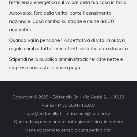
l’efficienza energetica sul valore della tua casa in Italia
Autovelox, l’ora della verità: parte il censimento
nazionale. Cosa cambia su strade e multe dal 30
novembre
Quando vai in pensione? Aspettativa di vita, la nuova
regola cambia tutto: i veri effetti sulla tua data di uscita
Stipendi nella pubblica amministrazione: cifre nette e
sorprese nascoste in busta paga
Copyright © 2025 - Editorially Srl - Via Assisi 21 - 00181
Roma - P.Iva 16947451007
legal@editorially.it - redazione@editorially.it
Questo blog non è una testata giornalistica, in quanto
viene aggiornato senza alcuna periodicità.