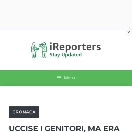
×
Vai
al
contenuto
Menu
CRONACA
UCCISE I GENITORI, MA ERA