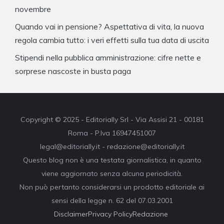
novembre
Quando vai in pensione? Aspettativa di vita, la nuova
regola cambia tutto: i veri effetti sulla tua data di uscita
Stipendi nella pubblica amministrazione: cifre nette e
sorprese nascoste in busta paga
Copyright © 2025 - Editorially Srl - Via Assisi 21 - 00181
Roma - P.Iva 16947451007
legal@editorially.it - redazione@editorially.it
Questo blog non è una testata giornalistica, in quanto
viene aggiornato senza alcuna periodicità.
Non può pertanto considerarsi un prodotto editoriale ai
sensi della legge n. 62 del 07.03.2001
Disclaimer
Privacy Policy
Redazione