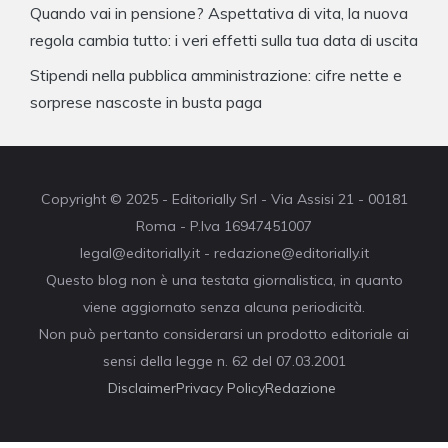
Quando vai in pensione? Aspettativa di vita, la nuova
regola cambia tutto: i veri effetti sulla tua data di uscita
Stipendi nella pubblica amministrazione: cifre nette e
sorprese nascoste in busta paga
Copyright © 2025 - Editorially Srl - Via Assisi 21 - 00181
Roma - P.Iva 16947451007
legal@editorially.it - redazione@editorially.it
Questo blog non è una testata giornalistica, in quanto
viene aggiornato senza alcuna periodicità.
Non può pertanto considerarsi un prodotto editoriale ai
sensi della legge n. 62 del 07.03.2001
Disclaimer
Privacy Policy
Redazione