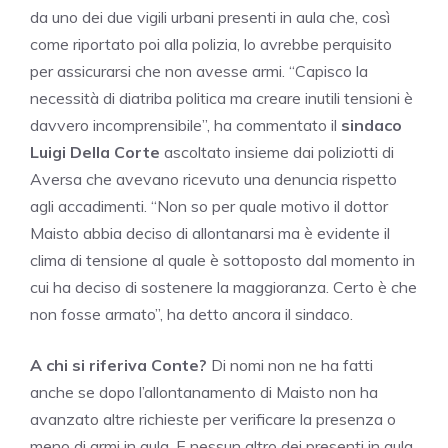
da uno dei due vigili urbani presenti in aula che, così
come riportato poi alla polizia, lo avrebbe perquisito
per assicurarsi che non avesse armi. “Capisco la
necessità di diatriba politica ma creare inutili tensioni è
davvero incomprensibile”, ha commentato il
sindaco
Luigi Della Corte
ascoltato insieme dai poliziotti di
Aversa che avevano ricevuto una denuncia rispetto
agli accadimenti. “Non so per quale motivo il dottor
Maisto abbia deciso di allontanarsi ma è evidente il
clima di tensione al quale è sottoposto dal momento in
cui ha deciso di sostenere la maggioranza. Certo è che
non fosse armato”, ha detto ancora il sindaco.
A
chi si riferiva Conte?
Di nomi non ne ha fatti
anche se dopo l’allontanamento di Maisto non ha
avanzato altre richieste per verificare la presenza o
meno di armi in aula. E nessun altro dei presenti in aula