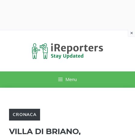
×
Vai
al
contenuto
Menu
CRONACA
VILLA DI BRIANO,